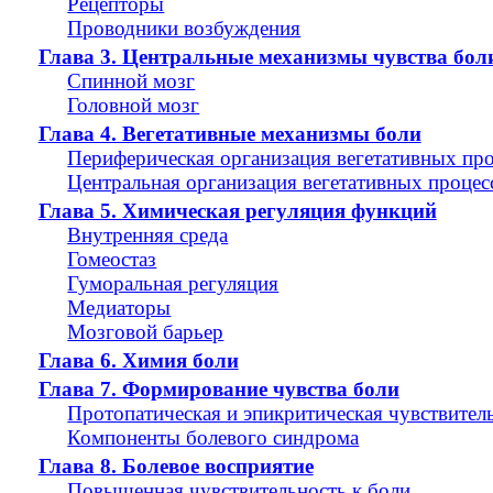
Рецепторы
Проводники возбуждения
Глава 3. Центральные механизмы чувства бол
Спинной мозг
Головной мозг
Глава 4. Вегетативные механизмы боли
Периферическая организация вегетативных пр
Центральная организация вегетативных процес
Глава 5. Химическая регуляция функций
Внутренняя среда
Гомеостаз
Гуморальная регуляция
Медиаторы
Мозговой барьер
Глава 6. Химия боли
Глава 7. Формирование чувства боли
Протопатическая и эпикритическая чувствител
Компоненты болевого синдрома
Глава 8. Болевое восприятие
Повышенная чувствительность к боли