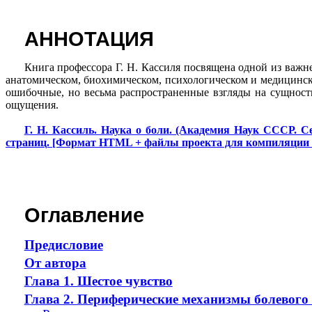
АННОТАЦИЯ
Книга профессора Г. Н. Кассиля посвящена одной из важ
анатомическом, биохимическом, психологическом и медицинск
ошибочные, но весьма распространенные взгляды на сущность
ощущения.
Г. Н. Кассиль. Наука о боли. (Академия Наук СССР. С
страниц. [Формат HTML + файлы проекта для компиляции
Оглавление
Предисловие
От автора
Глава 1. Шестое чувство
Глава 2. Периферические механизмы болевог