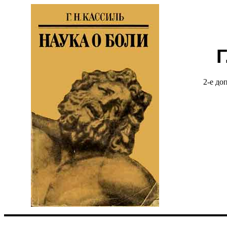
Г
2-е до